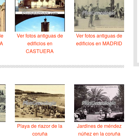
de
Ver fotos antiguas de
Ver fotos antiguas de
IA
edificios en
edificios en MADRID
CASTUERA
A
Playa de riazor de la
Jardines de méndez
coruña
núñez en la coruña