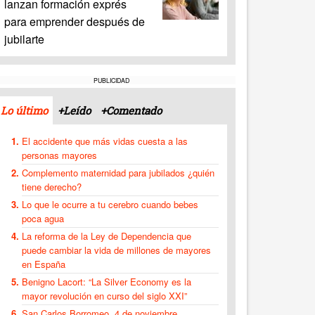
lanzan formación exprés
para emprender después de
jubilarte
PUBLICIDAD
Lo último
+Leído
+Comentado
El accidente que más vidas cuesta a las
personas mayores
Complemento maternidad para jubilados ¿quién
tiene derecho?
Lo que le ocurre a tu cerebro cuando bebes
poca agua
La reforma de la Ley de Dependencia que
puede cambiar la vida de millones de mayores
en España
Benigno Lacort: “La Silver Economy es la
mayor revolución en curso del siglo XXI”
San Carlos Borromeo, 4 de noviembre