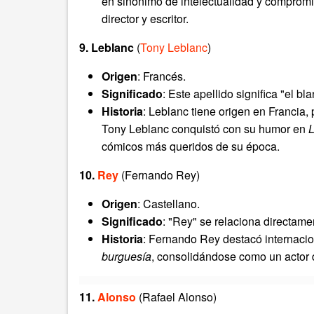
en sinónimo de intelectualidad y compromis
director y escritor.
9. Leblanc
(
Tony Leblanc
)
Origen
: Francés.
Significado
: Este apellido significa "el bl
Historia
: Leblanc tiene origen en Francia
Tony Leblanc conquistó con su humor en
L
cómicos más queridos de su época.
10.
Rey
(Fernando Rey)
Origen
: Castellano.
Significado
: "Rey" se relaciona directamen
Historia
: Fernando Rey destacó internac
burguesía
, consolidándose como un actor
11.
Alonso
(Rafael Alonso)