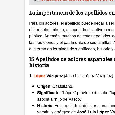
La importancia de los apellidos en
Para los actores, el
apellido
puede llegar a ser
del entretenimiento, un apellido distintivo o r
público. Además, muchos de estos apellidos, ade
las tradiciones y el patrimonio de sus familias
encierran en términos de significado, historia y 
15 Apellidos de actores españoles d
historia
1.
López
Vázquez
(José Luis López Vázquez)
Origen
: Castellano.
Significado
: "López" proviene del latín "l
asocia a "hijo de Vasco."
Historia
: Este apellido doble tiene una fu
versátil y enérgica de
José Luis López V