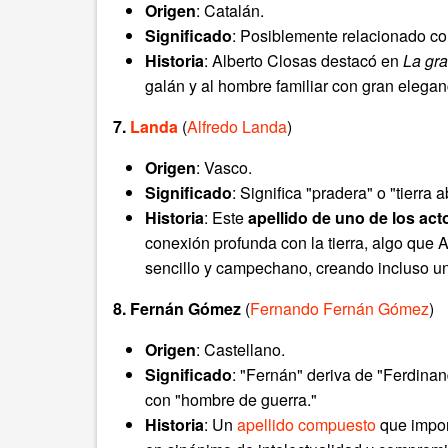
Origen
: Catalán.
Significado
: Posiblemente relacionado con
Historia
: Alberto Closas destacó en
La gra
galán y al hombre familiar con gran elegan
7.
Landa
(
Alfredo Landa
)
Origen
: Vasco.
Significado
: Significa "pradera" o "tierra 
Historia
: Este
apellido de uno de los ac
conexión profunda con la tierra, algo que
sencillo y campechano, creando incluso un 
8. Fernán Gómez
(
Fernando Fernán Gómez
)
Origen
: Castellano.
Significado
: "Fernán" deriva de "Ferdina
con "hombre de guerra."
Historia
: Un
apellido compuesto
que impon