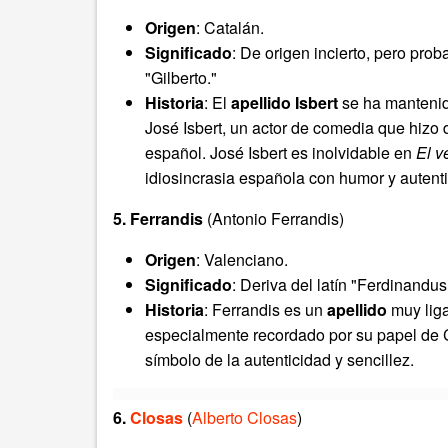
Origen
: Catalán.
Significado
: De origen incierto, pero pro
"Gilberto."
Historia
: El
apellido Isbert
se ha mantenid
José Isbert, un actor de comedia que hizo
español. José Isbert es inolvidable en
El v
idiosincrasia española con humor y autenti
5. Ferrandis
(Antonio Ferrandis)
Origen
: Valenciano.
Significado
: Deriva del latín "Ferdinandus,
Historia
: Ferrandis es un
apellido
muy liga
especialmente recordado por su papel de C
símbolo de la autenticidad y sencillez.
6.
Closas
(
Alberto Closas
)