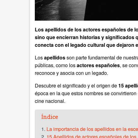
Los apellidos de los actores españoles de lo
sino que encierran historias y significados 
conecta con el legado cultural que dejaron e
Los
apellidos
son parte fundamental de nuestra 
públicas, como los
actores españoles
, se con
reconoce y asocia con un legado.
Descubre el significado y el origen de
15 apell
época en la que estos nombres se convirtieron
cine nacional.
Índice
1.
La importancia de los apellidos en la esc
2.
15 Apellidos de actores españoles de los a