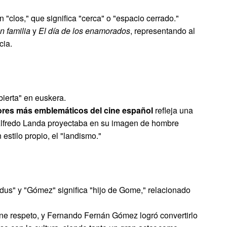
 "clos," que significa "cerca" o "espacio cerrado."
n familia
y
El día de los enamorados
, representando al
cia.
abierta" en euskera.
tores más emblemáticos del cine español
refleja una
 Alfredo Landa proyectaba en su imagen de hombre
estilo propio, el "landismo."
ndus" y "Gómez" significa "hijo de Gome," relacionado
e respeto, y Fernando Fernán Gómez logró convertirlo