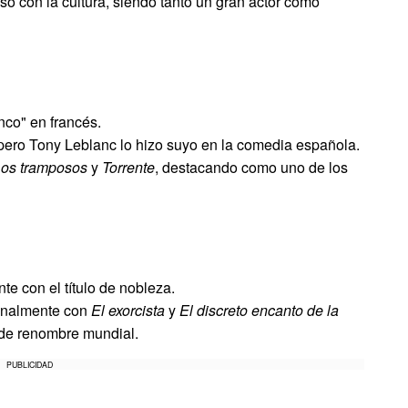
o con la cultura, siendo tanto un gran actor como
anco" en francés.
, pero Tony Leblanc lo hizo suyo en la comedia española.
os tramposos
y
Torrente
, destacando como uno de los
te con el título de nobleza.
ionalmente con
El exorcista
y
El discreto encanto de la
 de renombre mundial.
PUBLICIDAD