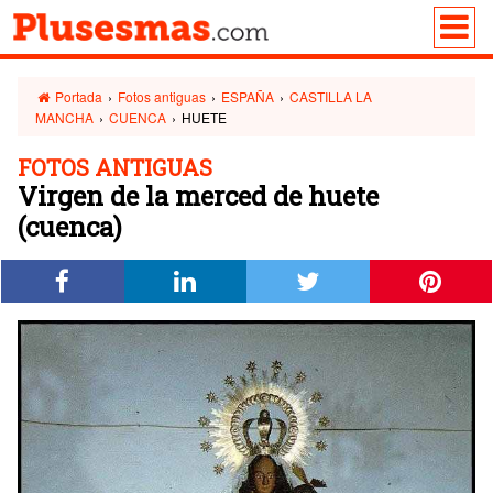
Portada
›
Fotos antiguas
›
ESPAÑA
›
CASTILLA LA
MANCHA
›
CUENCA
›
HUETE
FOTOS ANTIGUAS
Virgen de la merced de huete
(cuenca)