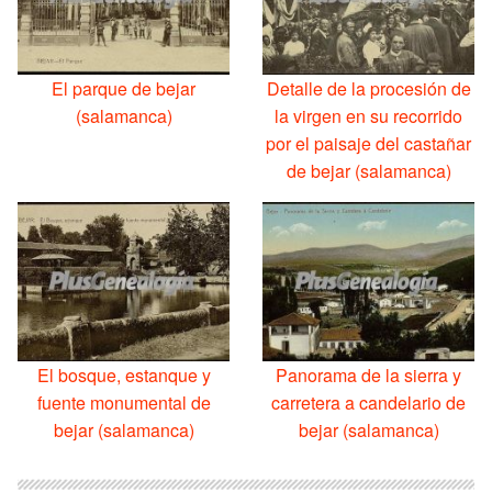
El parque de bejar
Detalle de la procesión de
(salamanca)
la virgen en su recorrido
por el paisaje del castañar
de bejar (salamanca)
El bosque, estanque y
Panorama de la sierra y
fuente monumental de
carretera a candelario de
bejar (salamanca)
bejar (salamanca)