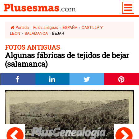
Portada
›
Fotos antiguas
›
ESPAÑA
›
CASTILLA Y
LEON
›
SALAMANCA
›
BEJAR
FOTOS ANTIGUAS
Algunas fábricas de tejidos de bejar
(salamanca)