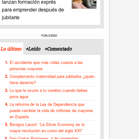
lanzan formación exprés
para emprender después de
jubilarte
PUBLICIDAD
Lo último
+Leído
+Comentado
El accidente que más vidas cuesta a las
personas mayores
Complemento maternidad para jubilados ¿quién
tiene derecho?
Lo que le ocurre a tu cerebro cuando bebes
poca agua
La reforma de la Ley de Dependencia que
puede cambiar la vida de millones de mayores
en España
Benigno Lacort: “La Silver Economy es la
mayor revolución en curso del siglo XXI”
San Carlos Borromeo, 4 de noviembre