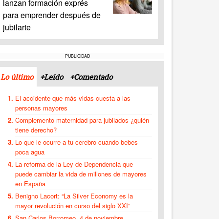
lanzan formación exprés
para emprender después de
jubilarte
PUBLICIDAD
Lo último
+Leído
+Comentado
El accidente que más vidas cuesta a las
personas mayores
Complemento maternidad para jubilados ¿quién
tiene derecho?
Lo que le ocurre a tu cerebro cuando bebes
poca agua
La reforma de la Ley de Dependencia que
puede cambiar la vida de millones de mayores
en España
Benigno Lacort: “La Silver Economy es la
mayor revolución en curso del siglo XXI”
San Carlos Borromeo, 4 de noviembre