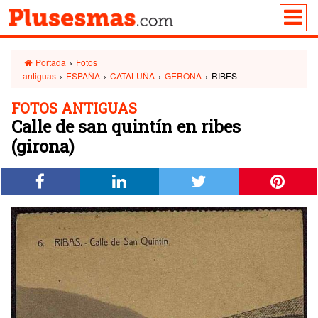
Portada
›
Fotos
antiguas
›
ESPAÑA
›
CATALUÑA
›
GERONA
›
RIBES
FOTOS ANTIGUAS
Calle de san quintín en ribes
(girona)