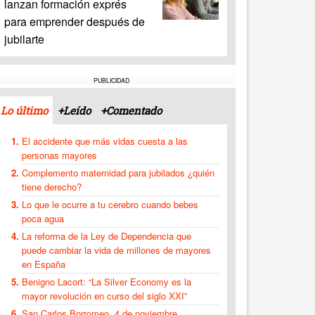
lanzan formación exprés
para emprender después de
jubilarte
PUBLICIDAD
Lo último
+Leído
+Comentado
El accidente que más vidas cuesta a las
personas mayores
Complemento maternidad para jubilados ¿quién
tiene derecho?
Lo que le ocurre a tu cerebro cuando bebes
poca agua
La reforma de la Ley de Dependencia que
puede cambiar la vida de millones de mayores
en España
Benigno Lacort: “La Silver Economy es la
mayor revolución en curso del siglo XXI”
San Carlos Borromeo, 4 de noviembre