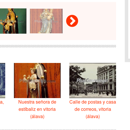
a,
Nuestra señora de
Calle de postas y casa
estíbaliz en vitoria
de correos, vitoria
(álava)
(álava)