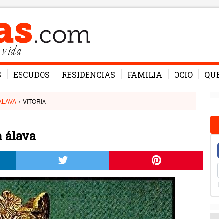
 vida
S
ESCUDOS
RESIDENCIAS
FAMILIA
OCIO
QU
ALAVA
›
VITORIA
n álava