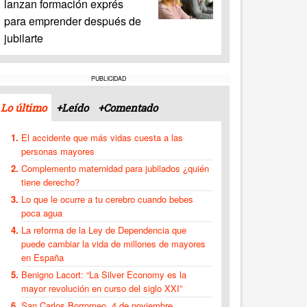
lanzan formación exprés
para emprender después de
jubilarte
PUBLICIDAD
Lo último
+Leído
+Comentado
El accidente que más vidas cuesta a las
personas mayores
Complemento maternidad para jubilados ¿quién
tiene derecho?
Lo que le ocurre a tu cerebro cuando bebes
poca agua
La reforma de la Ley de Dependencia que
puede cambiar la vida de millones de mayores
en España
Benigno Lacort: “La Silver Economy es la
mayor revolución en curso del siglo XXI”
San Carlos Borromeo, 4 de noviembre