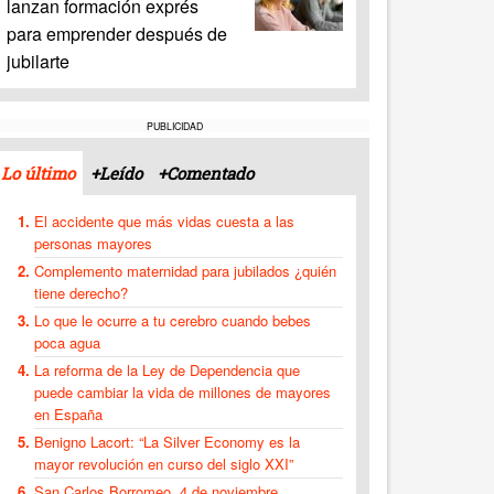
lanzan formación exprés
para emprender después de
jubilarte
PUBLICIDAD
Lo último
+Leído
+Comentado
El accidente que más vidas cuesta a las
personas mayores
Complemento maternidad para jubilados ¿quién
tiene derecho?
Lo que le ocurre a tu cerebro cuando bebes
poca agua
La reforma de la Ley de Dependencia que
puede cambiar la vida de millones de mayores
en España
Benigno Lacort: “La Silver Economy es la
mayor revolución en curso del siglo XXI”
San Carlos Borromeo, 4 de noviembre