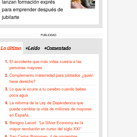
lanzan formación exprés
para emprender después de
jubilarte
PUBLICIDAD
Lo último
+Leído
+Comentado
El accidente que más vidas cuesta a las
personas mayores
Complemento maternidad para jubilados ¿quién
tiene derecho?
Lo que le ocurre a tu cerebro cuando bebes
poca agua
La reforma de la Ley de Dependencia que
puede cambiar la vida de millones de mayores
en España
Benigno Lacort: “La Silver Economy es la
mayor revolución en curso del siglo XXI”
San Carlos Borromeo, 4 de noviembre