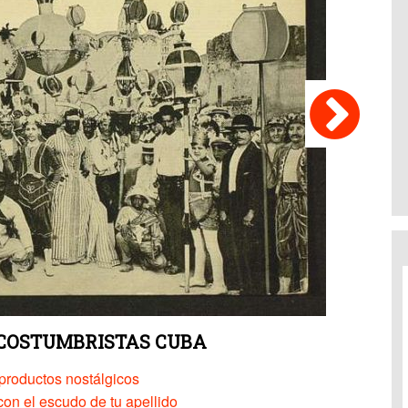
e COSTUMBRISTAS CUBA
productos nostálgicos
on el escudo de tu apellido