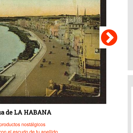
gua de LA HABANA
productos nostálgicos
on el escudo de tu apellido