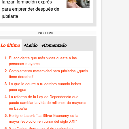
lanzan formación exprés
para emprender después de
jubilarte
PUBLICIDAD
Lo último
+Leído
+Comentado
El accidente que más vidas cuesta a las
personas mayores
Complemento maternidad para jubilados ¿quién
tiene derecho?
Lo que le ocurre a tu cerebro cuando bebes
poca agua
La reforma de la Ley de Dependencia que
puede cambiar la vida de millones de mayores
en España
Benigno Lacort: “La Silver Economy es la
mayor revolución en curso del siglo XXI”
San Carlos Borromeo, 4 de noviembre