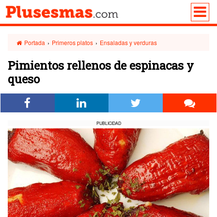
Portada
›
Primeros platos
›
Ensaladas y verduras
Pimientos rellenos de espinacas y
queso
PUBLICIDAD