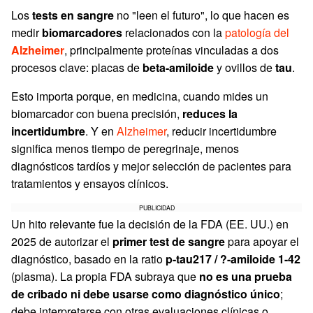
Los
tests en sangre
no "leen el futuro", lo que hacen es
medir
biomarcadores
relacionados con la
patología del
Alzheimer
, principalmente proteínas vinculadas a dos
procesos clave: placas de
beta-amiloide
y ovillos de
tau
.
Esto importa porque, en medicina, cuando mides un
biomarcador con buena precisión,
reduces la
incertidumbre
. Y en
Alzheimer
, reducir incertidumbre
significa menos tiempo de peregrinaje, menos
diagnósticos tardíos y mejor selección de pacientes para
tratamientos y ensayos clínicos.
PUBLICIDAD
Un hito relevante fue la decisión de la FDA (EE. UU.) en
2025 de autorizar el
primer test de sangre
para apoyar el
diagnóstico, basado en la ratio
p-tau217 / ?-amiloide 1-42
(plasma). La propia FDA subraya que
no es una prueba
de cribado ni debe usarse como diagnóstico único
;
debe interpretarse con otras evaluaciones clínicas o