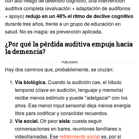
con alto riesgo de deterioro cognitivo, una intervención
auditiva completa (evaluación + adaptación de audífonos
+ apoyo)
redujo en un 48% el ritmo de declive cognitivo
durante tres años, frente a un grupo de educación en
salud. No es magia: es prevención aplicada.
¿Por qué la pérdida auditiva empuja hacia
la demencia?
PUBLICIDAD
Hay dos caminos que, probablemente, se cruzan:
Vía biológica.
Cuando la audición cae, el lóbulo
temporal (clave en audición, lenguaje y memoria)
recibe menos estímulo y puede "adelgazar" con los
años. Ese menor input sensorial deja menos energía
libre para codificar y consolidar recuerdos.
Vía social.
Oír peor
aísla
: cuesta seguir
conversaciones en bares, reuniones familiares o
videollamadas. Ese
retraimiento social
es, por sí