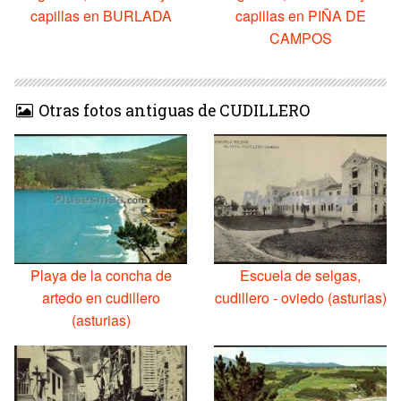
capillas en BURLADA
capillas en PIÑA DE
CAMPOS
Otras fotos antiguas de CUDILLERO
Playa de la concha de
Escuela de selgas,
artedo en cudillero
cudillero - oviedo (asturias)
(asturias)