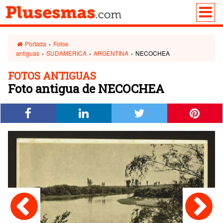
Portada
›
Fotos
antiguas
›
SUDAMERICA
›
ARGENTINA
›
NECOCHEA
FOTOS ANTIGUAS
Foto antigua de NECOCHEA