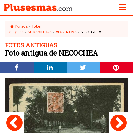
Portada
›
Fotos
antiguas
›
SUDAMERICA
›
ARGENTINA
›
NECOCHEA
FOTOS ANTIGUAS
Foto antigua de NECOCHEA