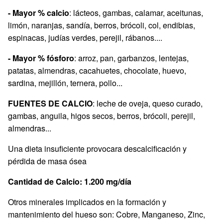
- Mayor % calcio
: lácteos, gambas, calamar, aceitunas,
limón, naranjas, sandía, berros, brócoli, col, endibias,
espinacas, judías verdes, perejil, rábanos....
- Mayor % fósforo
: arroz, pan, garbanzos, lentejas,
patatas, almendras, cacahuetes, chocolate, huevo,
sardina, mejillón, ternera, pollo...
FUENTES DE CALCIO
: leche de oveja, queso curado,
gambas, anguila, higos secos, berros, brócoli, perejil,
almendras...
Una dieta insuficiente provocara descalcificación y
pérdida de masa ósea
Cantidad de Calcio: 1.200 mg/día
Otros minerales implicados en la formación y
mantenimiento del hueso son: Cobre, Manganeso, Zinc,