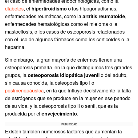
el caso de enfermedades endocrinológicas, como la
diabetes
, el
hipertiroidismo
o los hipogonadismos,
enfermedades reumáticas, como la
artritis reumatoide
,
enfermedades hematológicas como el mieloma o la
mastocitosis, o los casos de osteoporosis relacionados
con el uso de algunos fármacos como los corticoides o la
heparina.
Sin embargo, la gran mayoría de enfermos tienen una
osteoporosis primaria, en la que distinguimos tres grandes
grupos, la
osteoporosis idiopática juvenil
o del adulto,
sin causa conocida, la osteoposis tipo I o
postmenopáusica
, en la que influye decisivamente la falta
de estrógenos que se produce en la mujer en ese periodo
de su vida, y la osteoporosis tipo II o senil, que es la
producida por el
envejecimiento
.
PUBLICIDAD
Existen también numerosos factores que aumentan la