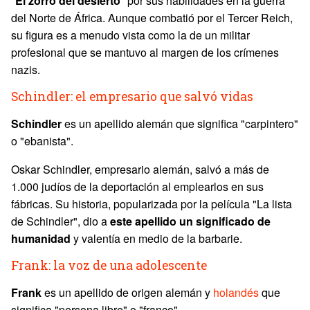
"
El zorro del desierto
" por sus habilidades en la guerra
del Norte de África. Aunque combatió por el Tercer Reich,
su figura es a menudo vista como la de un militar
profesional que se mantuvo al margen de los crímenes
nazis.
Schindler: el empresario que salvó vidas
Schindler
es un apellido alemán que significa "carpintero"
o "ebanista".
Oskar Schindler, empresario alemán, salvó a más de
1.000 judíos de la deportación al emplearlos en sus
fábricas. Su historia, popularizada por la película "La lista
de Schindler", dio a
este apellido un significado de
humanidad
y valentía en medio de la barbarie.
Frank: la voz de una adolescente
Frank
es un apellido de origen alemán y
holandés
que
significa "persona libre" o "franco".