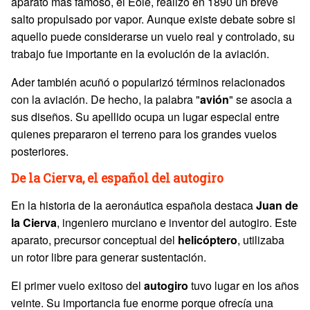
aparato más famoso, el Éole, realizó en 1890 un breve
salto propulsado por vapor. Aunque existe debate sobre si
aquello puede considerarse un vuelo real y controlado, su
trabajo fue importante en la evolución de la aviación.
Ader también acuñó o popularizó términos relacionados
con la aviación. De hecho, la palabra "
avión
" se asocia a
sus diseños. Su apellido ocupa un lugar especial entre
quienes prepararon el terreno para los grandes vuelos
posteriores.
De la Cierva, el español del autogiro
En la historia de la aeronáutica española destaca
Juan de
la
Cierva
, ingeniero murciano e inventor del autogiro. Este
aparato, precursor conceptual del
helicóptero
, utilizaba
un rotor libre para generar sustentación.
El primer vuelo exitoso del
autogiro
tuvo lugar en los años
veinte. Su importancia fue enorme porque ofrecía una