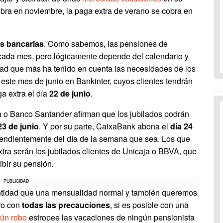
cobra en noviembre, la paga extra de verano se cobra en
s bancarias
. Como sabemos, las pensiones de
e cada mes, pero lógicamente depende del calendario y
dad que más ha tenido en cuenta las necesidades de los
este mes de junio en Bankinter, cuyos clientes tendrán
a extra el día
22 de junio
.
a o Banco Santander afirman que los jubilados podrán
23 de junio
. Y por su parte, CaixaBank abona el
día 24
pendientemente del día de la semana que sea. Los que
tra serán los jubilados clientes de Unicaja o BBVA, que
ibir su pensión.
PUBLICIDAD
ntidad que una mensualidad normal y también queremos
ero con
todas las precauciones
, si es posible con una
ún robo
estropee las vacaciones de ningún pensionista