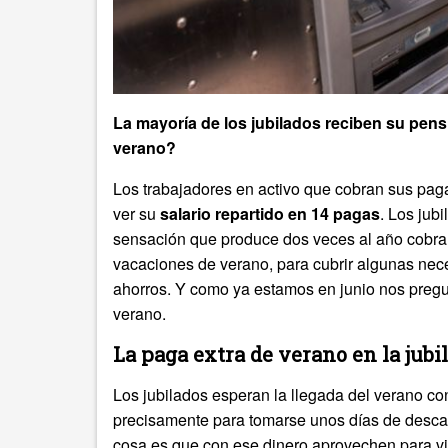
La mayoría de los jubilados reciben su pen
verano?
Los trabajadores en activo que cobran sus paga
ver su
salario repartido en 14 pagas
. Los jub
sensación que produce dos veces al año cobrar
vacaciones de verano, para cubrir algunas ne
ahorros. Y como ya estamos en junio nos pregu
verano.
La paga extra de verano en la jubi
Los jubilados esperan la llegada del verano co
precisamente para tomarse unos días de descan
cosa es que con ese dinero aprovechen para via