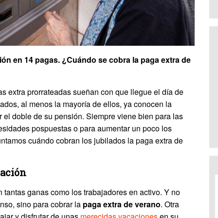
sión en 14 pagas. ¿Cuándo se cobra la paga extra de
s extra prorrateadas sueñan con que llegue el día de
ilados, al menos la mayoría de ellos, ya conocen la
 el doble de su pensión. Siempre viene bien para las
cesidades pospuestas o para aumentar un poco los
ntamos cuándo cobran los jubilados la paga extra de
lación
n tantas ganas como los trabajadores en activo. Y no
so, sino para cobrar la
paga extra de verano
. Otra
jar y disfrutar de unas
merecidas vacaciones
en su