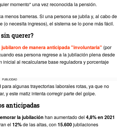
quier momento" una vez reconocida la pensión.
ica menos barreras. Si una persona se jubila y, al cabo de
 (o necesita ingresos), el sistema se lo pone más fácil.
 sin querer?
e
jubilaron de manera anticipada "involuntaria"
(por
cuando esa persona regrese a la jubilación plena desde
 inicial al recalcularse base reguladora y porcentaje
PUBLICIDAD
 para algunas trayectorias laborales rotas, ya que no
, y este matiz intenta corregir parte del golpe.
s anticipadas
emorar
la jubilación
han aumentado del
4,8% en 2021
ran el
12%
de las altas, con
15.600
jubilaciones