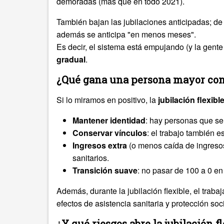
demoradas (más que en todo 2021).
También bajan las jubilaciones anticipadas; de
además se anticipa "en menos meses".
Es decir, el sistema está empujando (y la gent
gradual
.
¿Qué gana una persona mayor con l
Si lo miramos en positivo, la
jubilación flexibl
Mantener identidad
: hay personas que se 
Conservar vínculos
: el trabajo también 
Ingresos extra
(o menos caída de ingresos)
sanitarios.
Transición suave
: no pasar de 100 a 0 e
Además, durante la jubilación flexible, el trab
efectos de asistencia sanitaria y protección soci
¿Y qué riesgos abre la jubilación f