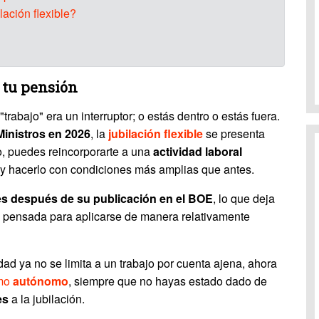
ación flexible?
a tu pensión
rabajo" era un interruptor; o estás dentro o estás fuera.
Ministros
en 2026
, la
jubilación flexible
se presenta
o, puedes reincorporarte a una
actividad laboral
, y hacerlo con condiciones más amplias que antes.
es después de su publicación en el BOE
, lo que deja
tá pensada para aplicarse de manera relativamente
ad ya no se limita a un trabajo por cuenta ajena, ahora
omo
autónomo
, siempre que no hayas estado dado de
es
a la jubilación.