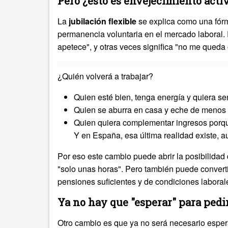
Pero ¿esto es envejecimiento activ
La
jubilación flexible
se explica como una fórm
permanencia voluntaria en el mercado laboral. P
apetece", y otras veces significa "no me queda 
¿Quién volverá a trabajar?
Quien esté bien, tenga energía y quiera sent
Quien se aburra en casa y eche de menos 
Quien quiera complementar ingresos porqu
Y en España, esa última realidad existe, a
Por eso este cambio puede abrir la posibilidad 
"solo unas horas". Pero también puede convert
pensiones suficientes y de condiciones labora
Ya no hay que "esperar" para pedir 
Otro cambio es que ya no será necesario esperar