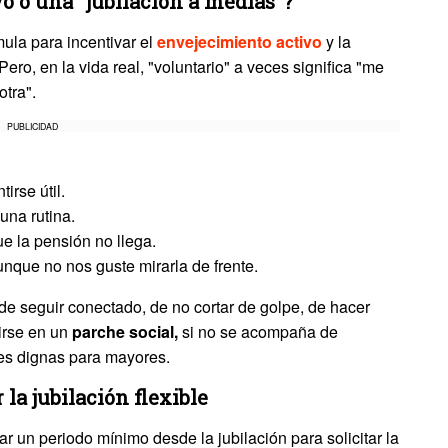
o o una "jubilación a medias"?
ula para incentivar el
envejecimiento activo
y la
ero, en la vida real, "voluntario" a veces significa "me
otra".
PUBLICIDAD
irse útil.
una rutina.
e la pensión no llega.
unque no nos guste mirarla de frente.
de seguir conectado, de no cortar de golpe, de hacer
irse en un
parche social,
si no se acompaña de
les dignas para mayores.
la jubilación flexible
 un periodo mínimo desde la jubilación para solicitar la