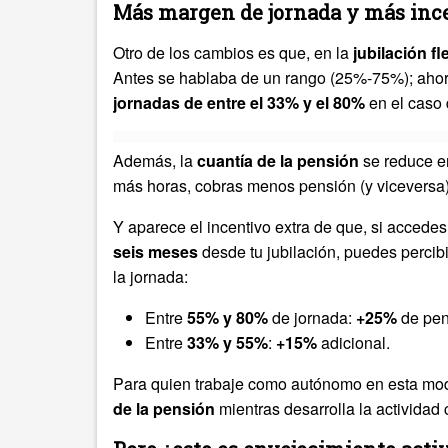
Más margen de jornada y más inc
Otro de los cambios es que, en la
jubilación fl
Antes se hablaba de un rango (25%-75%); ahora 
jornadas de entre
el 33% y el 80%
en el caso 
Además, la
cuantía de la pensión
se reduce en
más horas, cobras menos pensión (y viceversa),
Y aparece el incentivo extra de que, si accedes
seis meses
desde tu jubilación, puedes percib
la jornada:
Entre
55% y 80%
de jornada:
+25%
de pen
Entre
33% y 55%
:
+15%
adicional.
Para quien trabaje como autónomo en esta mod
de la pensión
mientras desarrolla la actividad