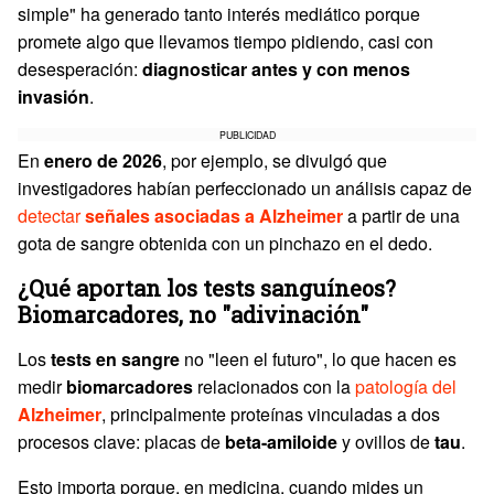
simple" ha generado tanto interés mediático porque
promete algo que llevamos tiempo pidiendo, casi con
desesperación:
diagnosticar antes y con menos
invasión
.
PUBLICIDAD
En
enero de 2026
, por ejemplo, se divulgó que
investigadores habían perfeccionado un análisis capaz de
detectar
señales asociadas a Alzheimer
a partir de una
gota de sangre obtenida con un pinchazo en el dedo.
¿Qué aportan los tests sanguíneos?
Biomarcadores, no "adivinación"
Los
tests en sangre
no "leen el futuro", lo que hacen es
medir
biomarcadores
relacionados con la
patología del
Alzheimer
, principalmente proteínas vinculadas a dos
procesos clave: placas de
beta-amiloide
y ovillos de
tau
.
Esto importa porque, en medicina, cuando mides un