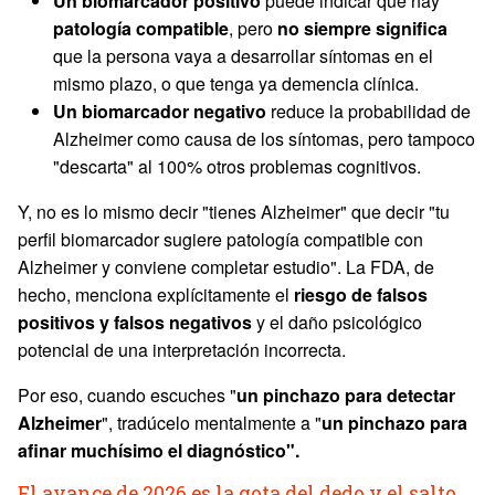
Un biomarcador positivo
puede indicar que hay
patología compatible
, pero
no siempre significa
que la persona vaya a desarrollar síntomas en el
mismo plazo, o que tenga ya demencia clínica.
Un biomarcador negativo
reduce la probabilidad de
Alzheimer como causa de los síntomas, pero tampoco
"descarta" al 100% otros problemas cognitivos.
Y, no es lo mismo decir "tienes Alzheimer" que decir "tu
perfil biomarcador sugiere patología compatible con
Alzheimer y conviene completar estudio". La FDA, de
hecho, menciona explícitamente el
riesgo de falsos
positivos y falsos negativos
y el daño psicológico
potencial de una interpretación incorrecta.
Por eso, cuando escuches "
un pinchazo para detectar
Alzheimer
", tradúcelo mentalmente a "
un pinchazo para
afinar muchísimo el diagnóstico".
El avance de 2026 es la gota del dedo y el salto