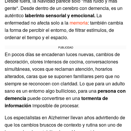
Desde fuera, la Navidad parece solo "más ruido y más
gente". Desde dentro de un cerebro con demencia, es un
auténtico
laberinto sensorial y emocional.
La
enfermedad no afecta solo a la
memoria
: también cambia
la forma de percibir el entorno, de filtrar estímulos, de
ordenar el tiempo y el espacio.
PUBLICIDAD
En pocos días se encadenan luces nuevas, cambios de
decoración, olores intensos de cocina, conversaciones
simultáneas, voces que reclaman atención, horarios
alterados, caras que se suponen familiares pero que no
siempre se reconocen con claridad. Lo que para un adulto
sano es un entorno algo bullicioso, para una
persona con
demencia
puede convertirse en una
tormenta de
información
imposible de procesar.
Los especialistas en Alzheimer llevan años advirtiendo de
que los cambios bruscos de contexto y rutina son uno de