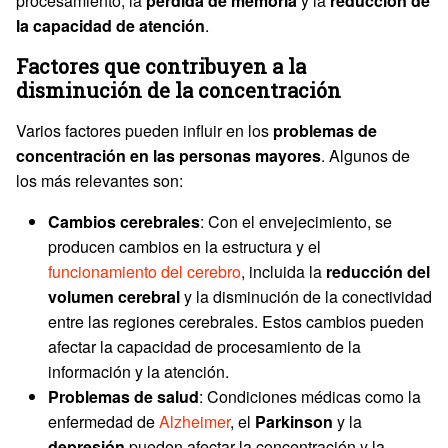
procesamiento, la
pérdida de memoria
y la
reducción de
la capacidad de atención
.
Factores que contribuyen a la
disminución de la concentración
Varios factores pueden influir en los
problemas de
concentración en las personas mayores
. Algunos de
los más relevantes son:
Cambios cerebrales
: Con el envejecimiento, se
producen cambios en la estructura y el
funcionamiento del cerebro
, incluida la
reducción del
volumen cerebral
y la disminución de la conectividad
entre las regiones cerebrales. Estos cambios pueden
afectar la capacidad de procesamiento de la
información y la atención.
Problemas de salud
: Condiciones médicas como la
enfermedad de
Alzheimer
, el
Parkinson
y la
depresión
pueden afectar la concentración y la