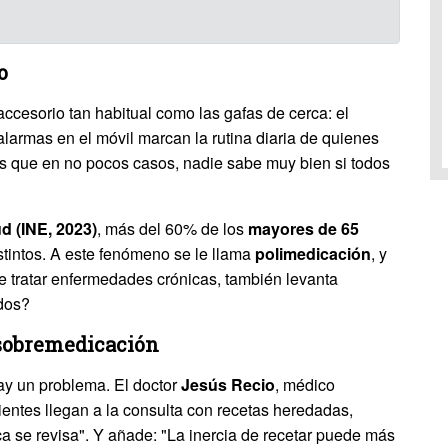
o
cesorio tan habitual como las gafas de cerca: el
alarmas en el móvil marcan la rutina diaria de quienes
s que en no pocos casos, nadie sabe muy bien si todos
d (INE, 2023)
, más del 60% de los
mayores de 65
stintos. A este fenómeno se le llama
polimedicación
, y
e tratar enfermedades crónicas, también levanta
dos?
 sobremedicación
ay un problema. El doctor
Jesús Recio
, médico
entes llegan a la consulta con recetas heredadas,
a se revisa". Y añade: "La inercia de recetar puede más