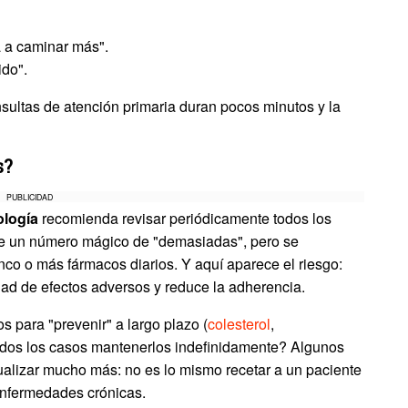
la a caminar más".
ido".
nsultas de atención primaria duran pocos minutos y la
s?
PUBLICIDAD
ología
recomienda revisar periódicamente todos los
te un número mágico de "demasiadas", pero se
co o más fármacos diarios. Y aquí aparece el riesgo:
ad de efectos adversos y reduce la adherencia.
ara "prevenir" a largo plazo (
colesterol
,
odos los casos mantenerlos indefinidamente? Algunos
ualizar mucho más: no es lo mismo recetar a un paciente
enfermedades crónicas.