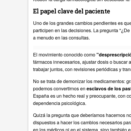
El papel clave del paciente
Uno de los grandes cambios pendientes es que
participen en las decisiones. La pregunta "¿D
a menudo en las consultas.
El movimiento conocido como
"desprescripci
fármacos innecesarios, ajustar dosis o buscar a
trabajar juntos, con revisiones periódicas y tra
No se trata de demonizar los medicamentos: gr
podemos convertirnos en
esclavos de los past
España es un hecho real y preocupante, con c
dependencia psicológica.
Quizá la pregunta que deberíamos hacernos no 
dispuestos a hacer los cambios necesarios par
en los médicos ni en el sistema, sino también 