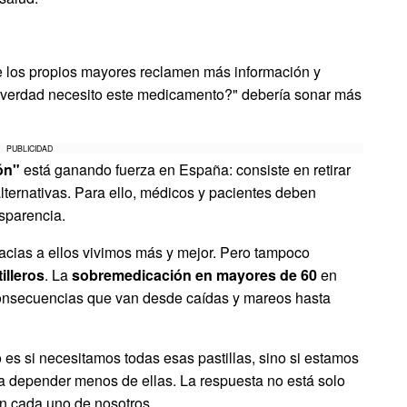
 los propios mayores reclamen más información y
e verdad necesito este medicamento?" debería sonar más
PUBLICIDAD
ón"
está ganando fuerza en España: consiste en retirar
lternativas. Para ello, médicos y pacientes deben
nsparencia.
acias a ellos vivimos más y mejor. Pero tampoco
illeros
. La
sobremedicación en mayores de 60
en
onsecuencias que van desde caídas y mareos hasta
es si necesitamos todas esas pastillas, sino si estamos
a depender menos de ellas. La respuesta no está solo
en cada uno de nosotros.