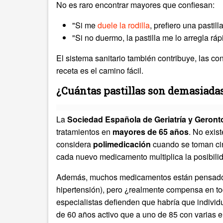
No es raro encontrar mayores que confiesan:
"Si me
duele la rodilla
, prefiero una pastil
"Si no duermo, la pastilla me lo arregla ráp
El sistema sanitario también contribuye, las co
receta es el camino fácil.
¿Cuántas pastillas son demasiada
La
Sociedad Española de Geriatría y Geront
tratamientos en
mayores de 65 años
. No exis
considera
polimedicación
cuando se toman cin
cada nuevo medicamento multiplica la posibilid
Además, muchos medicamentos están pensados p
hipertensión), pero ¿realmente compensa en t
especialistas defienden que habría que individ
de 60 años activo que a uno de 85 con varias 