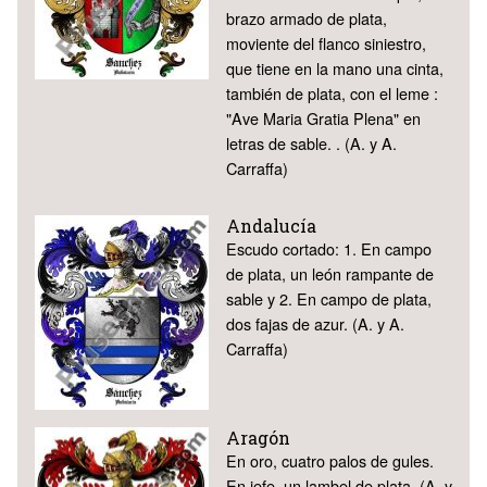
brazo armado de plata,
moviente del flanco siniestro,
que tiene en la mano una cinta,
también de plata, con el leme :
"Ave Maria Gratia Plena" en
letras de sable. . (A. y A.
Carraffa)
Andalucía
Escudo cortado: 1. En campo
de plata, un león rampante de
sable y 2. En campo de plata,
dos fajas de azur. (A. y A.
Carraffa)
Aragón
En oro, cuatro palos de gules.
En jefe, un lambel de plata. (A. y