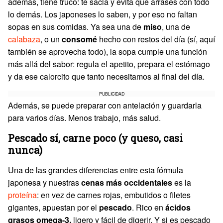
además, tiene truco: te sacia y evita que arrases con todo
lo demás. Los japoneses lo saben, y por eso no faltan
sopas en sus comidas. Ya sea una de
miso
, una de
calabaza
, o un
consomé
hecho con restos del día (sí, aquí
también se aprovecha todo), la sopa cumple una función
más allá del sabor: regula el apetito, prepara el estómago
y da ese calorcito que tanto necesitamos al final del día.
PUBLICIDAD
Además, se puede preparar con antelación y guardarla
para varios días. Menos trabajo, más salud.
Pescado sí, carne poco (y queso, casi
nunca)
Una de las grandes diferencias entre esta fórmula
japonesa y nuestras
cenas más occidentales
es la
proteína
: en vez de carnes rojas, embutidos o filetes
gigantes, apuestan por el
pescado
. Rico en
ácidos
grasos omega-3,
ligero y fácil de digerir. Y si es pescado