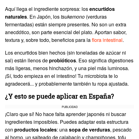
Aquí llega el ingrediente sorpresa: los
encurtidos
naturales
. En Japón, los
tsukemono
(verduras
fermentadas) están siempre presentes. No son un extra
anecdótico, son parte esencial del plato. Aportan sabor,
textura y, sobre todo, beneficios para la
flora intestinal
.
Los encurtidos bien hechos (sin toneladas de azúcar ni
sal) están llenos de
probióticos
. Eso significa digestiones
más ligeras, menos hinchazón, y una piel más luminosa.
¡Sí, todo empieza en el intestino! Tu microbiota te lo
agradecerá... y probablemente también tu ropa ajustada.
¿Y esto se puede aplicar en España?
PUBLICIDAD
¡Claro que sí! No hace falta aprender japonés ni buscar
ingredientes imposibles. Puedes adaptar esta estructura
con
productos locales
: una
sopa de verduras
, pescado
al horno, un salteado de calabacín y champiñones, tofu