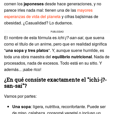
comen los
japoneses
desde hace generaciones, y no
parece irles nada mal: tienen una de las
mayores
esperanzas de vida del planeta
y cifras bajísimas de
obesidad. ¿Casualidad? Lo dudamos.
PUBLICIDAD
El nombre de esta fórmula es
ichi-j?-san-sai
, que suena
como el título de un anime, pero que en realidad significa
"
una sopa y tres platos
". Y, aunque suene humilde, es
toda una obra maestra del
equilibrio nutricional
. Nada de
procesados, nada de excesos. Todo está en su sitio. Y
además... ¡sabe rico!
¿En qué consiste exactamente el "ichi-j?-
san-sai"?
Vamos por partes:
Una sopa
: ligera, nutritiva, reconfortante. Puede ser
de miso, calabaza, consomé vegetal o incluso un