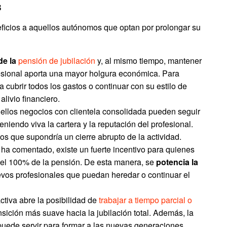
s
ficios a aquellos autónomos que optan por prolongar su
de la
pensión de jubilación
y, al mismo tiempo, mantener
fesional aporta una mayor holgura económica. Para
a cubrir todos los gastos o continuar con su estilo de
livio financiero.
uellos negocios con clientela consolidada pueden seguir
niendo viva la cartera y la reputación del profesional.
os que supondría un cierre abrupto de la actividad.
ha comentado, existe un fuerte incentivo para quienes
r el 100% de la pensión. De esta manera, se
potencia la
evos profesionales que puedan heredar o continuar el
activa abre la posibilidad de
trabajar a tiempo parcial o
nsición más suave hacia la jubilación total. Además, la
puede servir para formar a las nuevas generaciones,