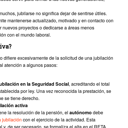
muchos, jubilarse no significa dejar de sentirse útiles.
rmite mantenerse actualizado, motivado y en contacto con
rar nuevos proyectos o dedicarse a áreas menos
ción con el mundo laboral.
tiva?
o difiere excesivamente de la solicitud de una jubilación
ial atención a algunos pasos:
jubilación en la Seguridad Social
, acreditando el total
ablecida por ley. Una vez reconocida la prestación, se
ue se tiene derecho.
ilación activa
iene la resolución de la pensión, el
autónomo
debe
a jubilación
con el ejercicio de la actividad. Esta
l y, de ser necesario, se formaliza el alta en el RETA.