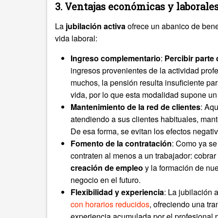
3. Ventajas económicas y laborale
La
jubilación activa
ofrece un abanico de bene
vida laboral:
Ingreso complementario
:
Percibir parte 
ingresos provenientes de la actividad pro
muchos, la pensión resulta insuficiente par
vida, por lo que esta modalidad supone un a
Mantenimiento de la red de clientes
: Aq
atendiendo a sus clientes habituales, mante
De esa forma, se evitan los efectos negativ
Fomento de la contratación
: Como ya se 
contraten al menos a un trabajador: cobra
creación de empleo
y la formación de nu
negocio en el futuro.
Flexibilidad y experiencia
: La jubilación 
con horarios reducidos
, ofreciendo una tra
experiencia acumulada por el profesional 