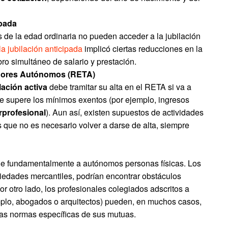
ipada
 de la edad ordinaria no pueden acceder a la jubilación
la jubilación anticipada
implicó ciertas reducciones en la
ro simultáneo de salario y prestación.
adores Autónomos (RETA)
ilación activa
debe tramitar su alta en el RETA si va a
ue supere los mínimos exentos (por ejemplo, ingresos
erprofesional
). Aun así, existen supuestos de actividades
 que no es necesario volver a darse de alta, siempre
ge fundamentalmente a autónomos personas físicas. Los
ciedades mercantiles, podrían encontrar obstáculos
r otro lado, los profesionales colegiados adscritos a
mplo, abogados o arquitectos) pueden, en muchos casos,
 las normas específicas de sus mutuas.