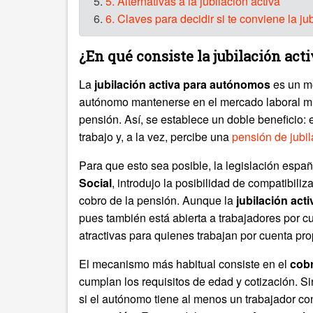
5.
5. Alternativas a la jubilación activa
6.
6. Claves para decidir si te conviene la ju
¿En qué consiste la jubilación ac
La
jubilación activa
para autónomos
es un mo
autónomo mantenerse en el mercado laboral mien
pensión. Así, se establece un doble beneficio: 
trabajo y, a la vez, percibe una
pensión de jubil
Para que esto sea posible, la legislación espa
Social
, introdujo la posibilidad de compatibil
cobro de la pensión. Aunque la
jubilación act
pues también está abierta a trabajadores por c
atractivas para quienes trabajan por cuenta pro
El mecanismo más habitual consiste en el
cobr
cumplan los requisitos de edad y cotización. 
si el autónomo tiene al menos un trabajador con