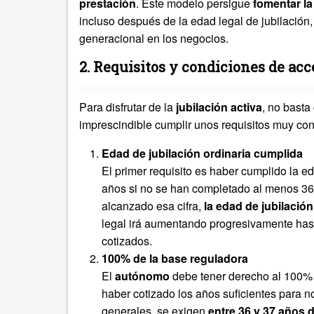
prestación
. Este modelo persigue
fomentar la
incluso después de la edad legal de jubilación
generacional en los negocios.
2. Requisitos y condiciones de acc
Para disfrutar de la
jubilación activa
, no basta
imprescindible cumplir unos requisitos muy con
Edad de jubilación ordinaria cumplida
El primer requisito es haber cumplido la e
años si no se han completado al menos 36
alcanzado esa cifra,
la edad de jubilación
legal irá aumentando progresivamente hast
cotizados.
100% de la base reguladora
El
autónomo
debe tener derecho al 100% d
haber cotizado los años suficientes para no
generales, se exigen
entre 36 y 37 años 