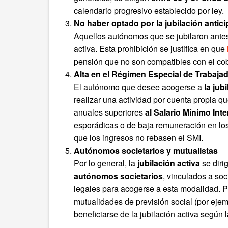
calendario progresivo establecido por ley.
No haber optado por la jubilación antic
Aquellos autónomos que se jubilaron antes
activa. Esta prohibición se justifica en que
pensión que no son compatibles con el cob
Alta en el Régimen Especial de Trabaj
El autónomo que desee acogerse a
la jub
realizar una actividad por cuenta propia q
anuales superiores
al Salario Mínimo Int
esporádicas o de baja remuneración en los
que los ingresos no rebasen el SMI.
Autónomos societarios y mutualistas
Por lo general, la
jubilación activa
se diri
autónomos societarios
, vinculados a so
legales para acogerse a esta modalidad. Po
mutualidades de previsión social (por eje
beneficiarse de la jubilación activa según