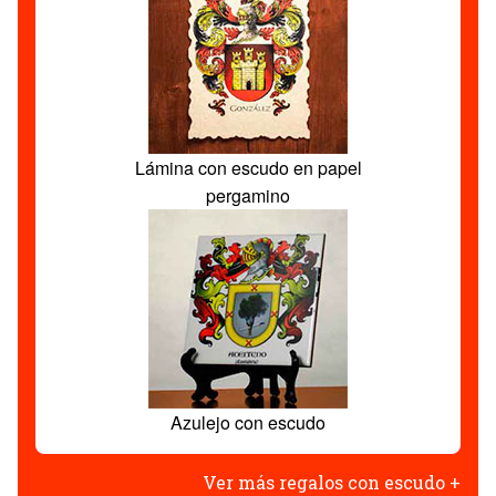
Lámina con escudo en papel
pergamino
Azulejo con escudo
Ver más regalos con escudo +