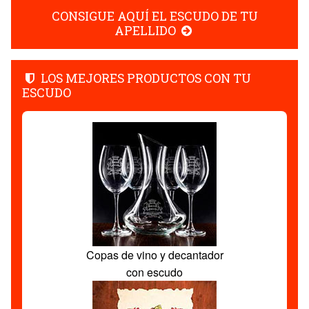
CONSIGUE AQUÍ EL ESCUDO DE TU
APELLIDO
LOS MEJORES PRODUCTOS CON TU
ESCUDO
Copas de vino y decantador
con escudo