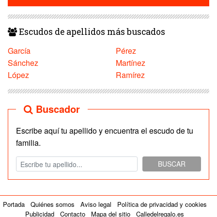
Escudos de apellidos más buscados
García
Pérez
Sánchez
Martínez
López
Ramírez
Buscador
Escribe aquí tu apellido y encuentra el escudo de tu
familia.
BUSCAR
Portada
Quiénes somos
Aviso legal
Política de privacidad y cookies
Publicidad
Contacto
Mapa del sitio
Calledelregalo.es