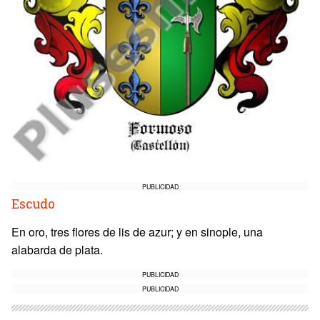
PUBLICIDAD
Escudo
En oro, tres flores de lis de azur; y en sinople, una
alabarda de plata.
PUBLICIDAD
PUBLICIDAD