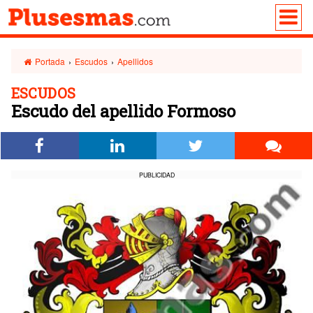
Portada
›
Escudos
›
Apellidos
ESCUDOS
Escudo del apellido Formoso
PUBLICIDAD