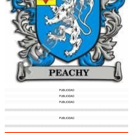
PUBLICIDAD
PUBLICIDAD
PUBLICIDAD
PUBLICIDAD