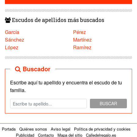
Escudos de apellidos más buscados
García
Pérez
Sánchez
Martínez
López
Ramírez
Buscador
Escribe aquí tu apellido y encuentra el escudo de tu
familia.
BUSCAR
Portada
Quiénes somos
Aviso legal
Política de privacidad y cookies
Publicidad
Contacto
Mapa del sitio
Calledelregalo.es