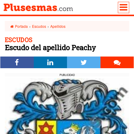
Portada
›
Escudos
›
Apellidos
ESCUDOS
Escudo del apellido Peachy
PUBLICIDAD