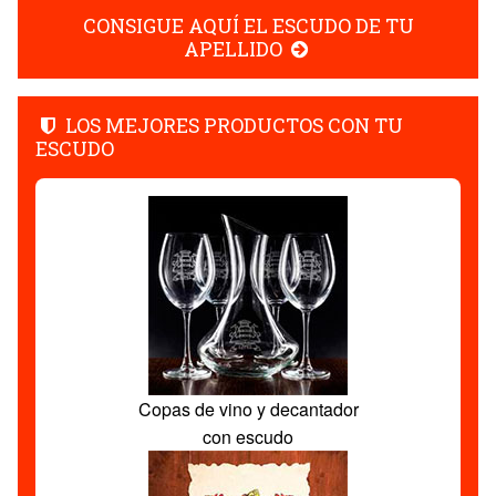
CONSIGUE AQUÍ EL ESCUDO DE TU
APELLIDO
LOS MEJORES PRODUCTOS CON TU
ESCUDO
Copas de vino y decantador
con escudo