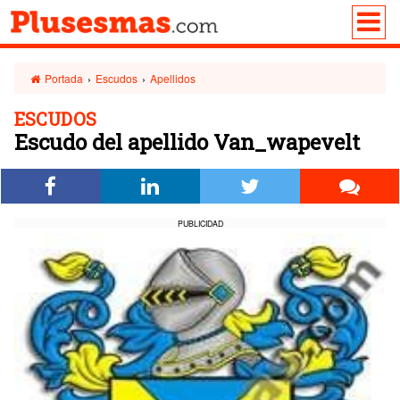
Portada
›
Escudos
›
Apellidos
ESCUDOS
Escudo del apellido Van_wapevelt
PUBLICIDAD