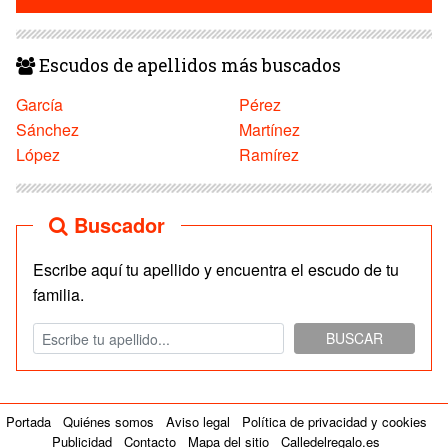
Escudos de apellidos más buscados
García
Pérez
Sánchez
Martínez
López
Ramírez
Buscador
Escribe aquí tu apellido y encuentra el escudo de tu
familia.
BUSCAR
Portada
Quiénes somos
Aviso legal
Política de privacidad y cookies
Publicidad
Contacto
Mapa del sitio
Calledelregalo.es