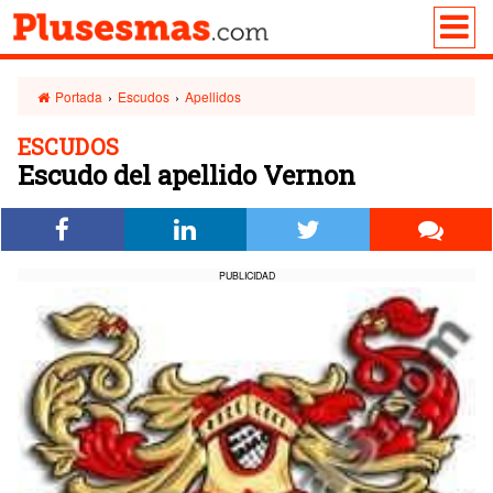
Portada
›
Escudos
›
Apellidos
ESCUDOS
Escudo del apellido Vernon
PUBLICIDAD