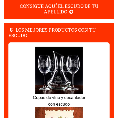
CONSIGUE AQUÍ EL ESCUDO DE TU
APELLIDO
LOS MEJORES PRODUCTOS CON TU
ESCUDO
Copas de vino y decantador
con escudo