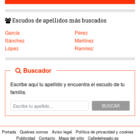
Escudos de apellidos más buscados
García
Pérez
Sánchez
Martínez
López
Ramírez
Buscador
Escribe aquí tu apellido y encuentra el escudo de tu
familia.
BUSCAR
Portada
Quiénes somos
Aviso legal
Política de privacidad y cookies
Publicidad
Contacto
Mapa del sitio
Calledelregalo.es