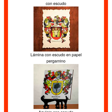
con escudo
Lámina con escudo en papel
pergamino