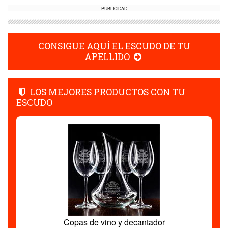
PUBLICIDAD
CONSIGUE AQUÍ EL ESCUDO DE TU
APELLIDO
LOS MEJORES PRODUCTOS CON TU
ESCUDO
Copas de vino y decantador