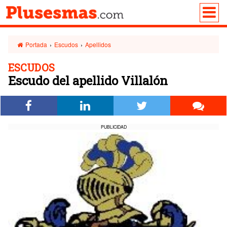
Portada
›
Escudos
›
Apellidos
ESCUDOS
Escudo del apellido Villalón
PUBLICIDAD