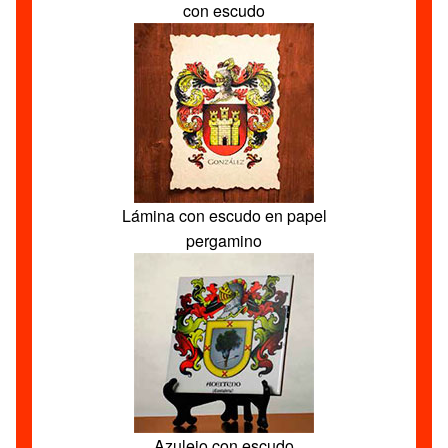
con escudo
Lámina con escudo en papel
pergamino
Azulejo con escudo