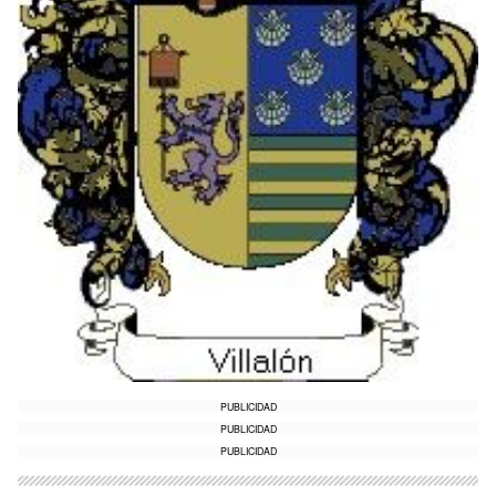
PUBLICIDAD
PUBLICIDAD
PUBLICIDAD