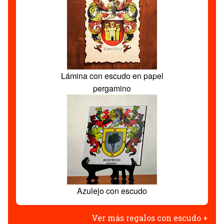
Lámina con escudo en papel
pergamino
Azulejo con escudo
Ver más regalos con escudo +