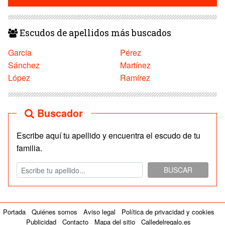
Escudos de apellidos más buscados
García
Pérez
Sánchez
Martínez
López
Ramírez
Buscador
Escribe aquí tu apellido y encuentra el escudo de tu
familia.
BUSCAR
Portada
Quiénes somos
Aviso legal
Política de privacidad y cookies
Publicidad
Contacto
Mapa del sitio
Calledelregalo.es