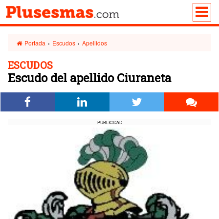
Portada
›
Escudos
›
Apellidos
ESCUDOS
Escudo del apellido Ciuraneta
PUBLICIDAD