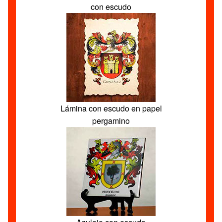
con escudo
Lámina con escudo en papel
pergamino