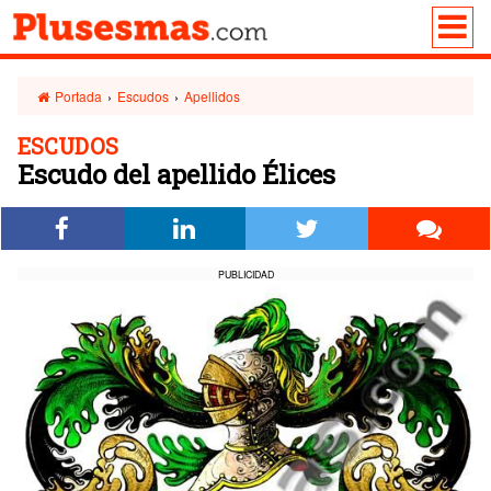
Portada
›
Escudos
›
Apellidos
ESCUDOS
Escudo del apellido Élices
PUBLICIDAD