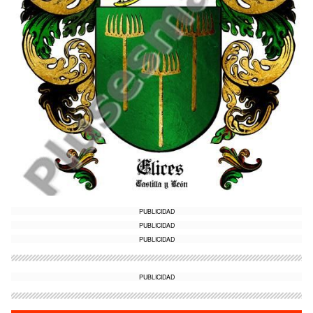
PUBLICIDAD
PUBLICIDAD
PUBLICIDAD
PUBLICIDAD