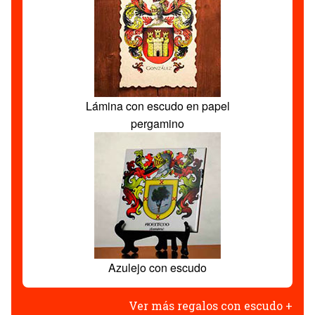
Lámina con escudo en papel
pergamino
Azulejo con escudo
Ver más regalos con escudo +