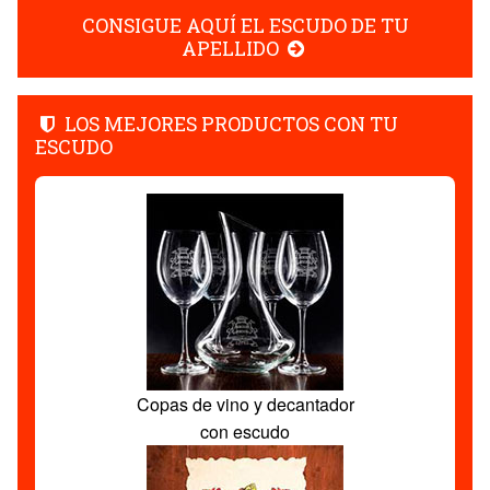
CONSIGUE AQUÍ EL ESCUDO DE TU
APELLIDO
LOS MEJORES PRODUCTOS CON TU
ESCUDO
Copas de vino y decantador
con escudo