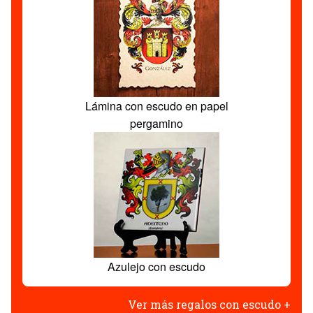
Lámina con escudo en papel
pergamino
Azulejo con escudo
Ver más regalos con escudo +