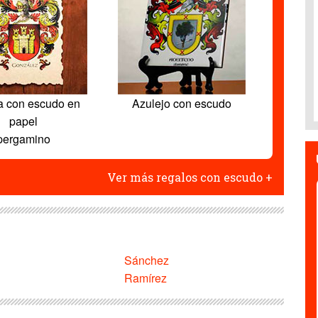
a con escudo en
Azulejo con escudo
papel
pergamino
Ver más regalos con escudo +
Sánchez
Ramírez