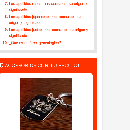
Los apellidos rusos más comunes, su origen y
significado
Los apellidos japoneses más comunes, su
origen y significado
Los apellidos judíos más comunes, su origen y
significado
¿Qué es un árbol genealógico?
ACCESORIOS CON TU ESCUDO