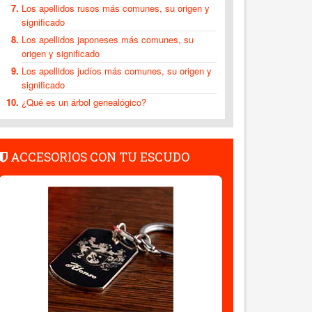
Los apellidos rusos más comunes, su origen y
significado
Los apellidos japoneses más comunes, su
origen y significado
Los apellidos judíos más comunes, su origen y
significado
¿Qué es un árbol genealógico?
ACCESORIOS CON TU ESCUDO