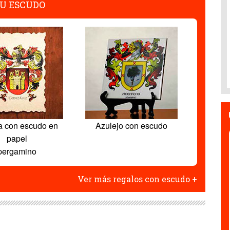
U ESCUDO
a con escudo en
Azulejo con escudo
papel
pergamino
Ver más regalos con escudo +