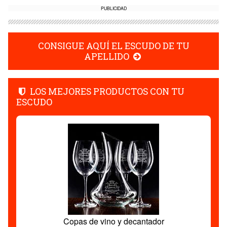
PUBLICIDAD
CONSIGUE AQUÍ EL ESCUDO DE TU
APELLIDO
LOS MEJORES PRODUCTOS CON TU
ESCUDO
Copas de vino y decantador