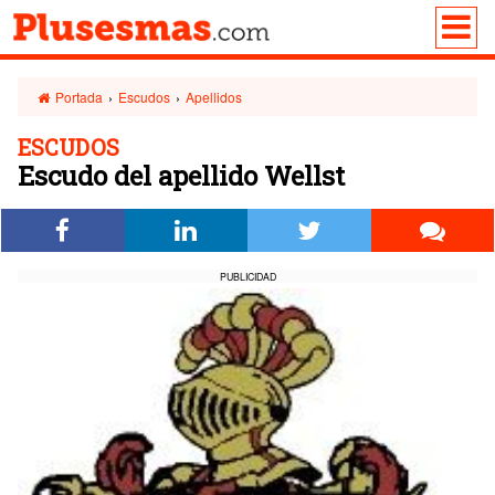
Portada
›
Escudos
›
Apellidos
ESCUDOS
Escudo del apellido Wellst
PUBLICIDAD