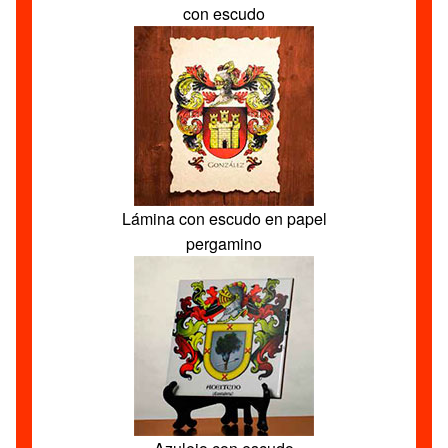
con escudo
Lámina con escudo en papel
pergamino