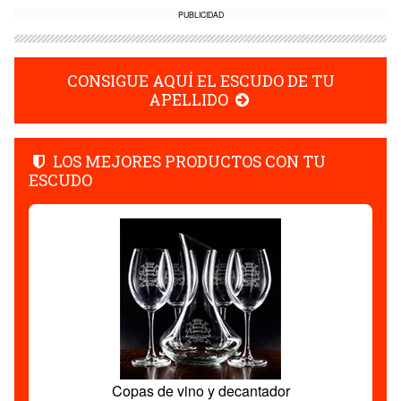
PUBLICIDAD
CONSIGUE AQUÍ EL ESCUDO DE TU
APELLIDO
LOS MEJORES PRODUCTOS CON TU
ESCUDO
Copas de vino y decantador