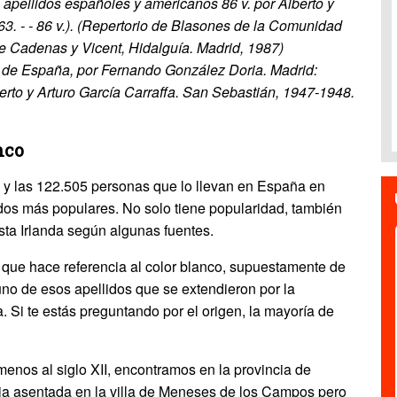
 apellidos españoles y americanos 86 v. por Alberto y
63. - - 86 v.). (Repertorio de Blasones de la Comunidad
de Cadenas y Vicent, Hidalguía. Madrid, 1987)
nos de España, por Fernando González Doria. Madrid:
berto y Arturo García Carraffa. San Sebastián, 1947-1948.
nco
y las 122.505 personas que lo llevan en España en
idos más populares. No solo tiene popularidad, también
sta Irlanda según algunas fuentes.
 que hace referencia al color blanco, supuestamente de
 uno de esos apellidos que se extendieron por la
 Si te estás preguntando por el origen, la mayoría de
menos al siglo XII, encontramos en la provincia de
a asentada en la villa de Meneses de los Campos pero