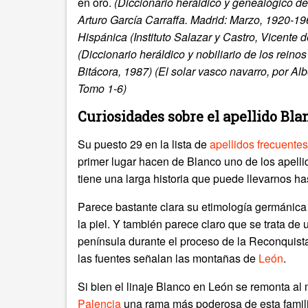
en oro.
(Diccionario heráldico y genealógico de
Arturo García Carraffa. Madrid: Marzo, 1920-19
Hispánica (Instituto Salazar y Castro, Vicente 
(Diccionario heráldico y nobiliario de los rei
Bitácora, 1987)
(El solar vasco navarro, por Al
Tomo 1-6)
Curiosidades sobre el apellido Bla
Su puesto 29 en la lista de
apellidos frecuentes
primer lugar hacen de Blanco uno de los apell
tiene una larga historia que puede llevarnos ha
Parece bastante clara su etimología germánica
la piel. Y también parece claro que se trata de
península durante el proceso de la Reconquista.
las fuentes señalan las montañas de
León
.
Si bien el linaje Blanco en León se remonta al 
Palencia
una rama más poderosa de esta famili