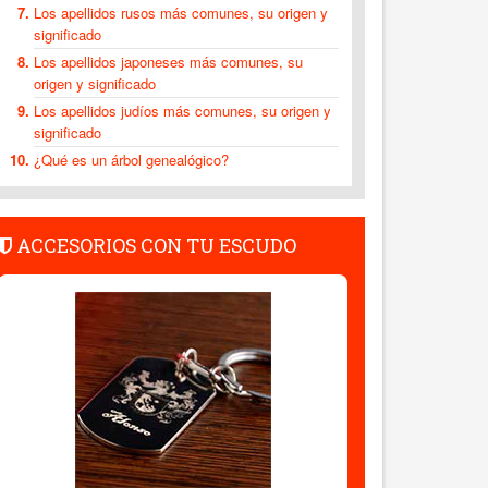
Los apellidos rusos más comunes, su origen y
significado
Los apellidos japoneses más comunes, su
origen y significado
Los apellidos judíos más comunes, su origen y
significado
¿Qué es un árbol genealógico?
ACCESORIOS CON TU ESCUDO