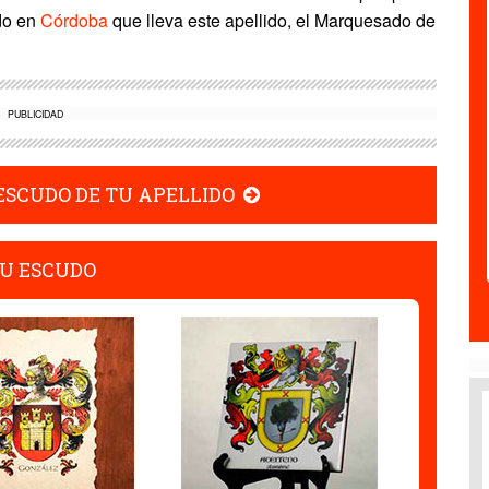
ado en
Córdoba
que lleva este apellido, el Marquesado de
PUBLICIDAD
 ESCUDO DE TU APELLIDO
U ESCUDO