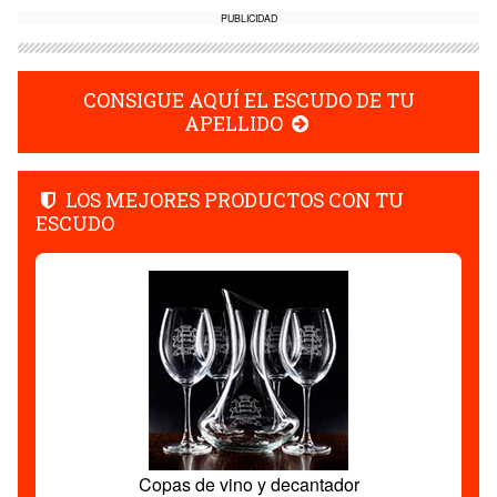
PUBLICIDAD
CONSIGUE AQUÍ EL ESCUDO DE TU
APELLIDO
LOS MEJORES PRODUCTOS CON TU
ESCUDO
Copas de vino y decantador