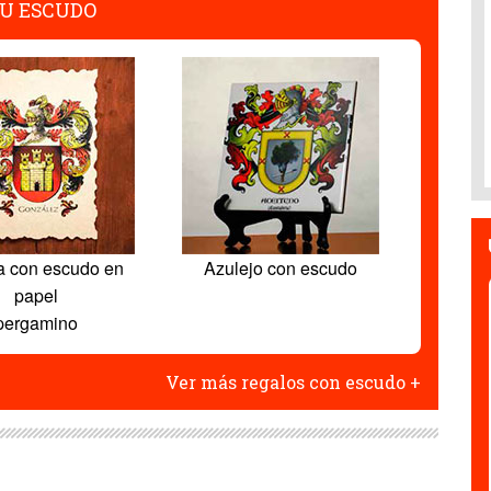
U ESCUDO
a con escudo en
Azulejo con escudo
papel
pergamino
Ver más regalos con escudo +