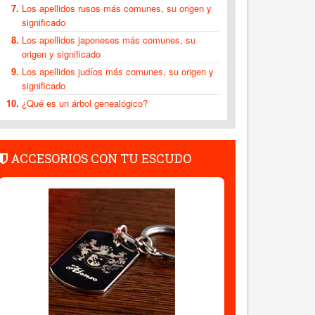
Los apellidos rusos más comunes, su origen y
significado
Los apellidos japoneses más comunes, su
origen y significado
Los apellidos judíos más comunes, su origen y
significado
¿Qué es un árbol genealógico?
ACCESORIOS CON TU ESCUDO