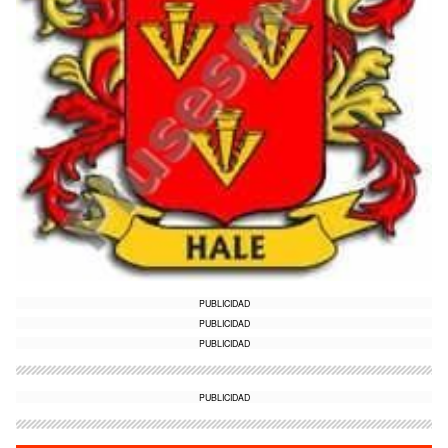
PUBLICIDAD
PUBLICIDAD
PUBLICIDAD
PUBLICIDAD