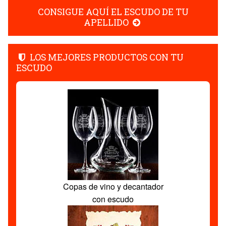
CONSIGUE AQUÍ EL ESCUDO DE TU
APELLIDO
LOS MEJORES PRODUCTOS CON TU
ESCUDO
Copas de vino y decantador
con escudo