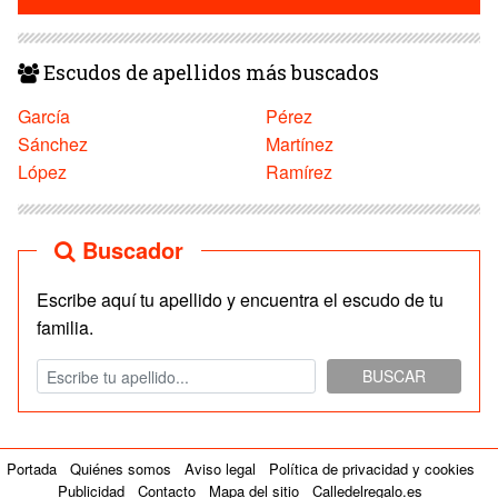
Escudos de apellidos más buscados
García
Pérez
Sánchez
Martínez
López
Ramírez
Buscador
Escribe aquí tu apellido y encuentra el escudo de tu
familia.
BUSCAR
Portada
Quiénes somos
Aviso legal
Política de privacidad y cookies
Publicidad
Contacto
Mapa del sitio
Calledelregalo.es